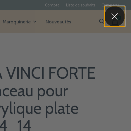
Compte
Liste de souhaits
Comparer
0
items
Maroquinerie
Nouveautés
 VINCI FORTE
nceau pour
rylique plate
4_14