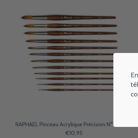
En
té
co
RAPHAEL Pinceau Acrylique Précision N°10 Rond
€10,95