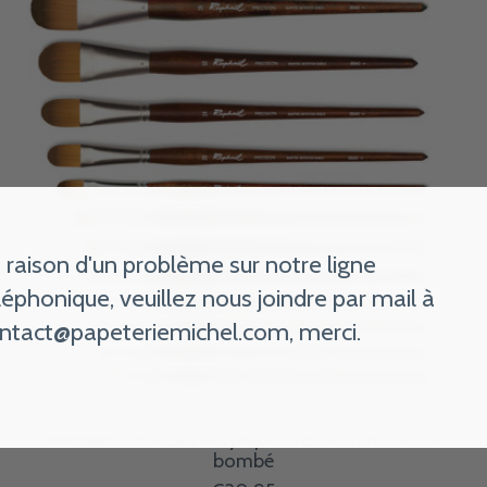
 raison d'un problème sur notre ligne
léphonique, veuillez nous joindre par mail à
ntact@papeteriemichel.com
, merci.
RAPHAEL Pinceau Acrylique Précision N°24 Usé
bombé