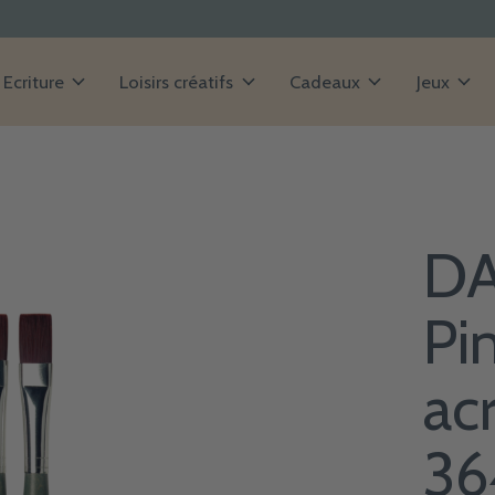
Ecriture
Loisirs créatifs
Cadeaux
Jeux
DA
Pi
ac
36