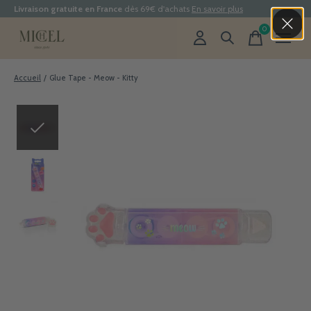
Livraison gratuite en France
dès 69€ d'achats
En savoir plus
0
items
Accueil
/
Glue Tape - Meow - Kitty
Slideshow Items