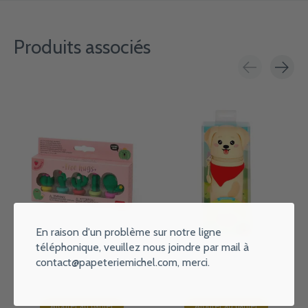
Produits associés
Carousel items
En raison d'un problème sur notre ligne
téléphonique, veuillez nous joindre par mail à
LEGAMI Set Of 5 Scented
LEGAMI 2-In-1 Silicone Pencil
contact@papeteriemichel.com
, merci.
Erasers - Free Hugs - Cactus
Case - Kawaii - Dog
€4,95
€11,95
Ajouter au panier
Ajouter au panier