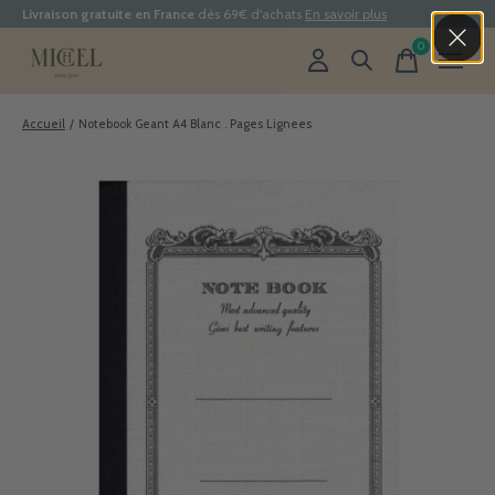
Livraison gratuite en France
dès 69€ d'achats
En savoir plus
0
items
Accueil
/
Notebook Geant A4 Blanc . Pages Lignees
Slideshow Items