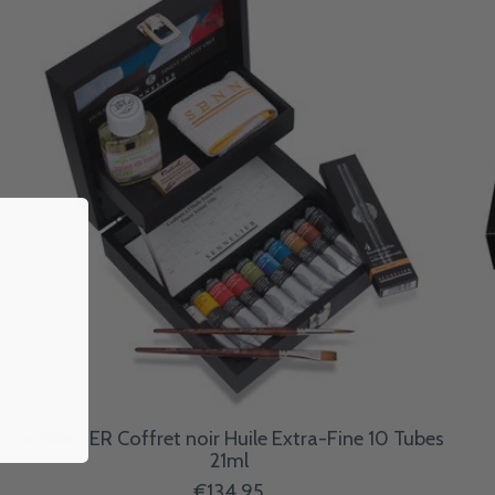
SENNELIER Coffret noir Huile Extra-Fine 10 Tubes
21ml
€134,95