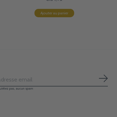
Ajouter au panier
S'ab
uiétez pas, aucun spam