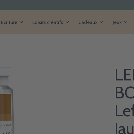
Ecriture
Loisirs créatifs
Cadeaux
Jeux
LE
BO
Le
Jau