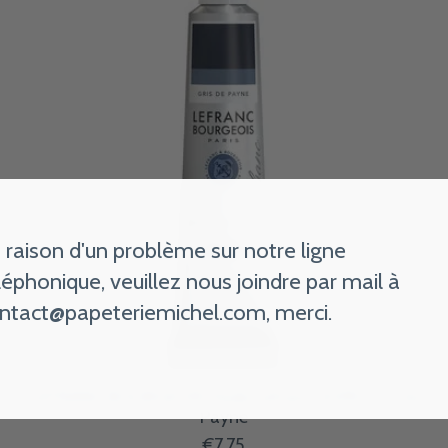
 raison d'un problème sur notre ligne
léphonique, veuillez nous joindre par mail à
ntact@papeteriemichel.com
, merci.
LEFRANC BOURGEOIS Huile Lefranc 20Ml Gris De
Payne
€7,75