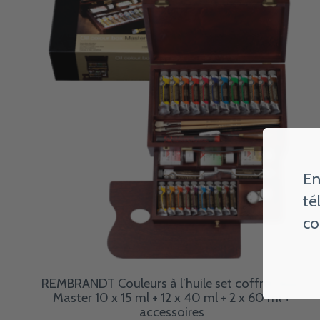
En
té
co
REMBRANDT Couleurs à l’huile set coffret bois
Master 10 x 15 ml + 12 x 40 ml + 2 x 60 ml +
accessoires