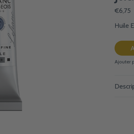
€6,75
Huile 
A
Ajouter 
Descri