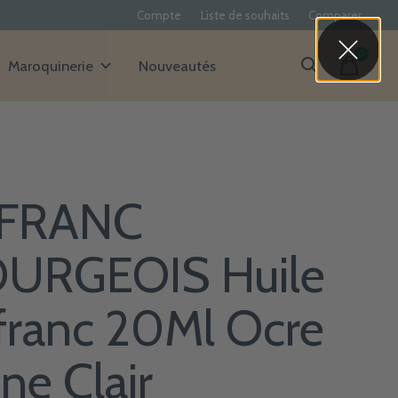
Compte
Liste de souhaits
Comparer
0
items
Maroquinerie
Nouveautés
FRANC
URGEOIS Huile
franc 20Ml Ocre
ne Clair