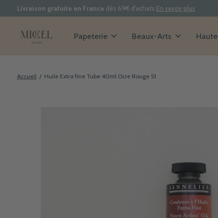
Livraison gratuite en France
dès 69€ d'achats
En savoir plus
Papeterie
Beaux-Arts
Haute 
Accueil
/
Huile Extra fine Tube 40ml Ocre Rouge S1
Slideshow Items