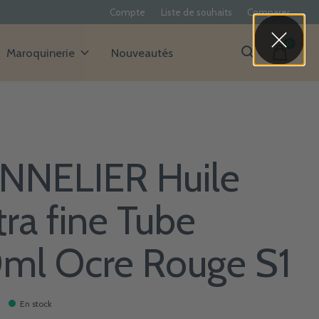
Compte
Liste de souhaits
Comparer
0
items
Maroquinerie
Nouveautés
NNELIER Huile
tra fine Tube
ml Ocre Rouge S1
En stock