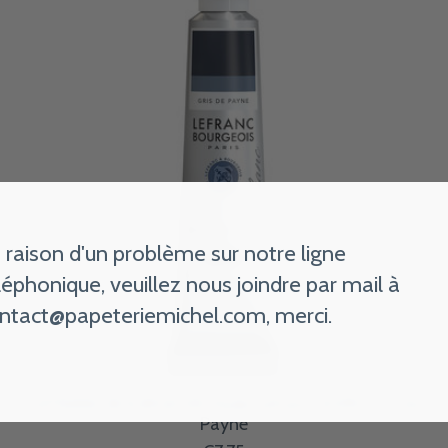
 raison d'un problème sur notre ligne
léphonique, veuillez nous joindre par mail à
ntact@papeteriemichel.com
, merci.
LEFRANC BOURGEOIS Huile Lefranc 20Ml Gris De
Payne