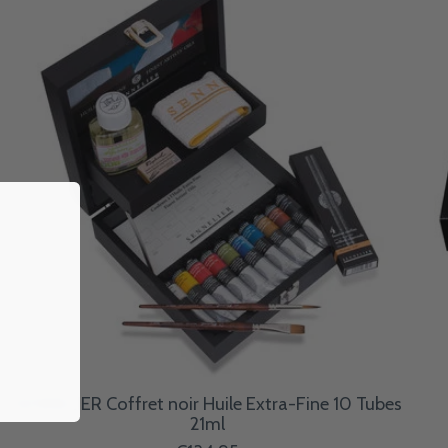
SENNELIER Coffret noir Huile Extra-Fine 10 Tubes
21ml