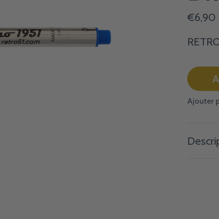
€6,90
RETRO 
A
Ajouter 
Descri