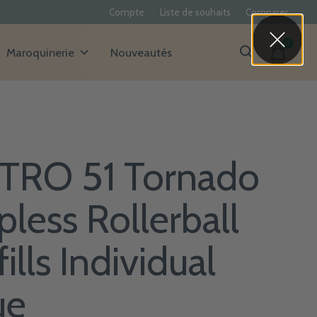
Compte
Liste de souhaits
Comparer
0
items
Maroquinerie
Nouveautés
TRO 51 Tornado
pless Rollerball
ills Individual
ue