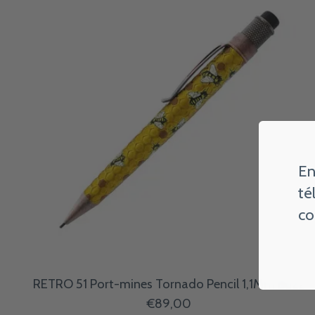
En
té
co
RETRO 51 Port-mines Tornado Pencil 1,1Mm Buzz
€89,00