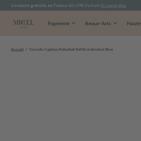
Livraison gratuite en France
dès 69€ d'achats
En savoir plus
Papeterie
Beaux-Arts
Haute 
Accueil
/
Tornado Capless Rollerball Refills Individual Blue
Slideshow Items