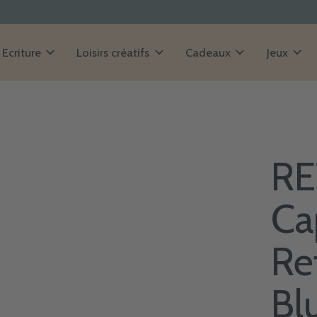
Ecriture
Loisirs créatifs
Cadeaux
Jeux
RE
Ca
Ref
Bl