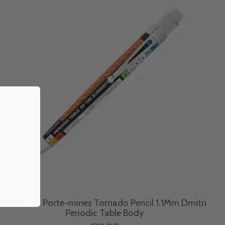
RETRO 51 Porte-mines Tornado Pencil 1.1Mm Dmitri
Periodic Table Body