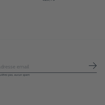
S'ab
uiétez pas, aucun spam