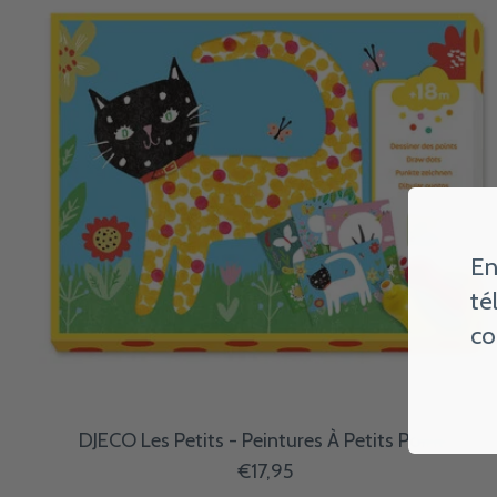
En
té
co
DJECO Les Petits - Peintures À Petits Points
€17,95