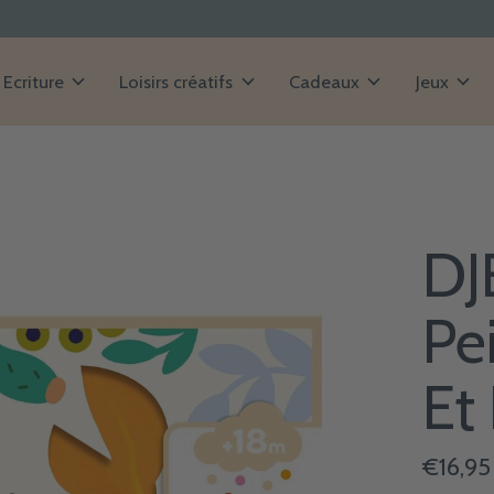
Ecriture
Loisirs créatifs
Cadeaux
Jeux
DJ
Pe
Et
€16,95