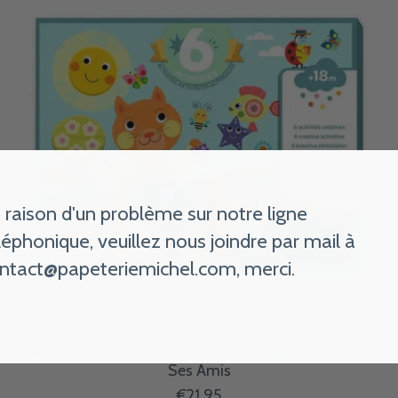
 raison d'un problème sur notre ligne
léphonique, veuillez nous joindre par mail à
ntact@papeteriemichel.com
, merci.
DJECO Les Petits - Coffret Multi Activites Le Chat Et
Ses Amis
€21,95