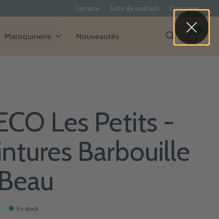
Compte
Liste de souhaits
Comparer
0
items
Maroquinerie
Nouveautés
ECO Les Petits -
intures Barbouille
 Beau
En stock