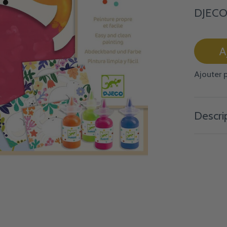
DJECO 
A
Ajouter 
Descri