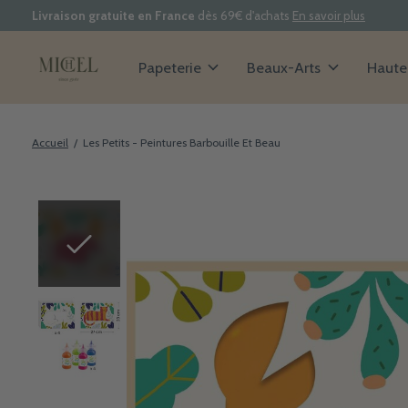
Livraison gratuite en France
dès 69€ d'achats
En savoir plus
Papeterie
Beaux-Arts
Haute 
Accueil
/
Les Petits - Peintures Barbouille Et Beau
Slideshow Items