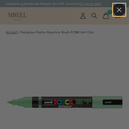
Livraison gratuite en France
dès 69€ d'achats
En savoir plus
0
items
Accueil
/
Marqueur Pointe Moyenne Brush PC5BR Vert Clair
Slideshow Items