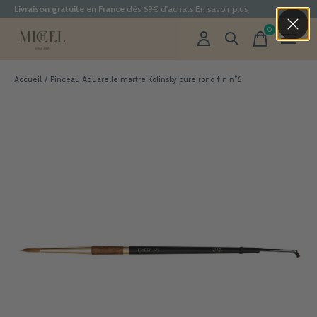
Livraison gratuite en France
dès 69€ d'achats
En savoir plus
0
items
Accueil
/
Pinceau Aquarelle martre Kolinsky pure rond fin n°6
Slideshow Items