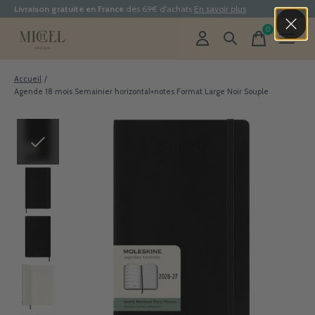
Livraison gratuite en France
dès 69€ d'achats
En savoir plus
0
items
Accueil
/
Agende 18 mois Semainier horizontal+notes Format Large Noir Souple
Slideshow Items