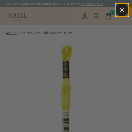
Livraison gratuite en France
dès 69€ d'achats
En savoir plus
0
items
Accueil
/
307 Mouline Gold Concept De 8M
Slideshow Items