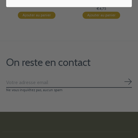
522
€4,75
€4,75
Ajouter au panier
Ajouter au panier
On reste en contact
S'ab
Ne vous inquiétez pas, aucun spam