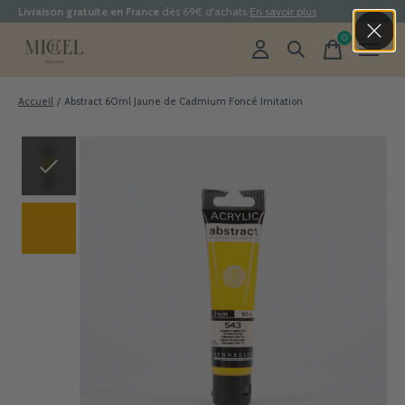
Livraison gratuite en France
dès 69€ d'achats
En savoir plus
0
items
Accueil
/
Abstract 60ml Jaune de Cadmium Foncé Imitation
Slideshow Items