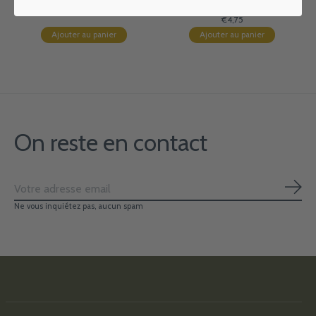
522
€4,75
€4,75
Ajouter au panier
Ajouter au panier
On reste en contact
S'ab
Ne vous inquiétez pas, aucun spam