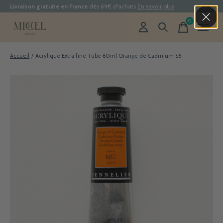
Livraison gratuite en France
dès 69€ d'achats
En savoir plus
0
items
Accueil
/
Acrylique Extra fine Tube 60ml Orange de Cadmium S6
Slideshow Items