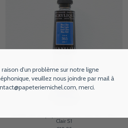
 raison d'un problème sur notre ligne
léphonique, veuillez nous joindre par mail à
ntact@papeteriemichel.com
, merci.
SENNELIER Acrylique Extra fine Tube 60ml Bleu
Clair S1