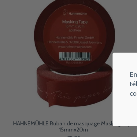
En
té
co
HAHNEMÜHLE Ruban de masquage Masking Tape
15mmx20m