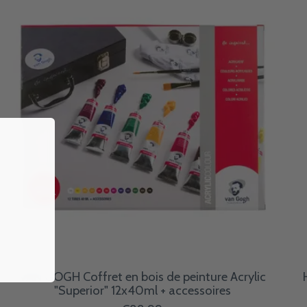
VAN GOGH Coffret en bois de peinture Acrylic
"Superior" 12x40ml + accessoires