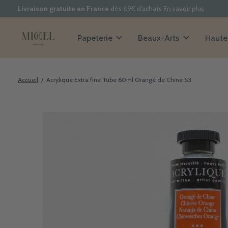
Livraison gratuite en France
dès 69€ d'achats
En savoir plus
Papeterie
Beaux-Arts
Haute 
Accueil
/
Acrylique Extra fine Tube 60ml Orangé de Chine S3
Slideshow Items