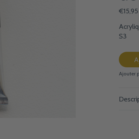
€15,95
Acryli
S3
A
Ajouter 
Descri