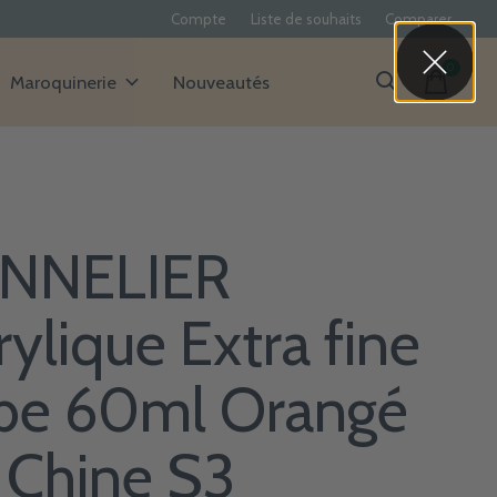
Compte
Liste de souhaits
Comparer
0
items
Maroquinerie
Nouveautés
NNELIER
rylique Extra fine
be 60ml Orangé
 Chine S3