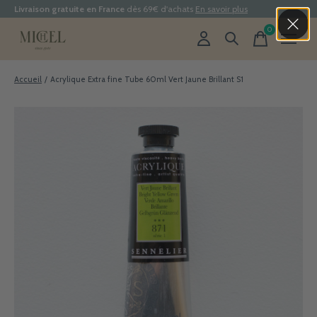
Livraison gratuite en France
dès 69€ d'achats
En savoir plus
0
items
Accueil
/
Acrylique Extra fine Tube 60ml Vert Jaune Brillant S1
Slideshow Items