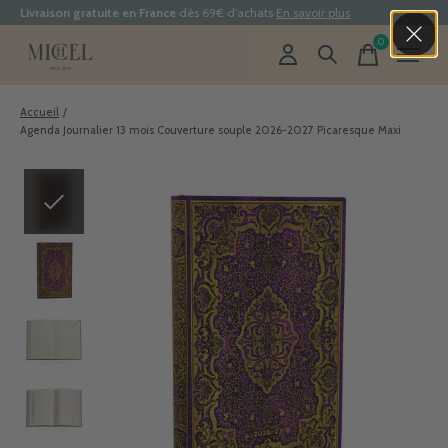
Livraison gratuite en France
dès 69€ d'achats
En savoir plus
0
items
Accueil
/
Agenda Journalier 13 mois Couverture souple 2026-2027 Picaresque Maxi
Slideshow Items