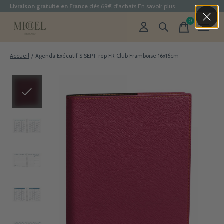
Livraison gratuite en France
dès 69€ d'achats
En savoir plus
0
items
Accueil
/
Agenda Exécutif S SEPT rep FR Club Framboise 16x16cm
Slideshow Items