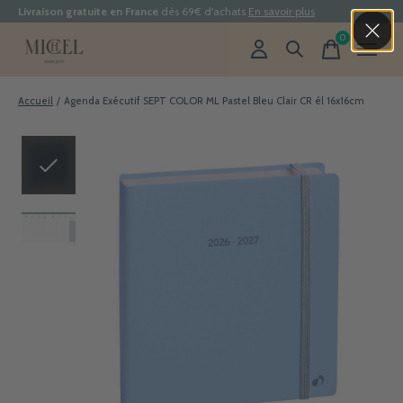
Livraison gratuite en France
dès 69€ d'achats
En savoir plus
0
items
Accueil
/
Agenda Exécutif SEPT COLOR ML Pastel Bleu Clair CR él 16x16cm
Slideshow Items