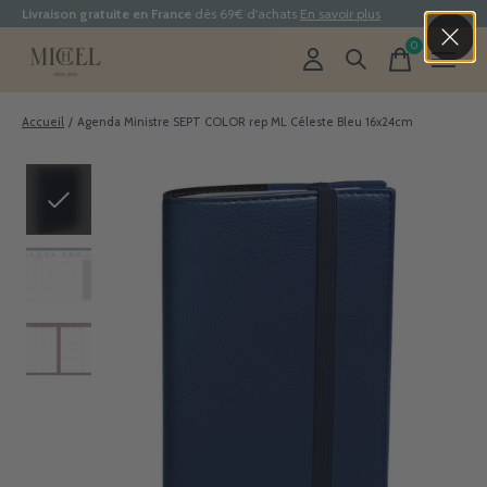
Livraison gratuite en France
dès 69€ d'achats
En savoir plus
0
items
Accueil
/
Agenda Ministre SEPT COLOR rep ML Céleste Bleu 16x24cm
Slideshow Items