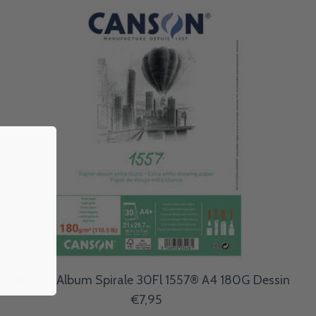
CANSON Album Spirale 30Fl 1557® A4 180G Dessin
€7,95