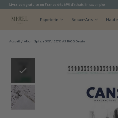
Livraison gratuite en France
dès 69€ d'achats
En savoir plus
Papeterie
Beaux-Arts
Haute 
Accueil
/
Album Spirale 30Fl 1557® A3 180G Dessin
Slideshow Items