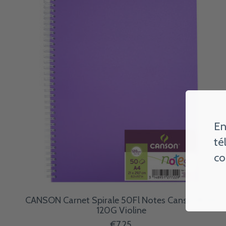
En
té
co
CANSON Carnet Spirale 50Fl Notes Canson® A4
120G Violine
€7,25