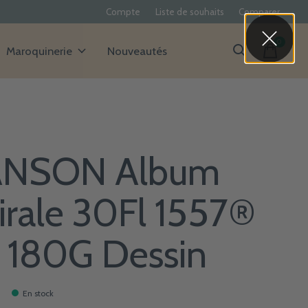
Compte
Liste de souhaits
Comparer
0
items
Maroquinerie
Nouveautés
NSON Album
irale 30Fl 1557®
 180G Dessin
En stock