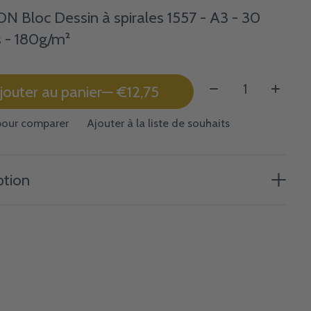
 Bloc Dessin à spirales 1557 - A3 - 30
s - 180g/m²
Quantité:
jouter au panier
— €12,75
pour comparer
Ajouter à la liste de souhaits
ption