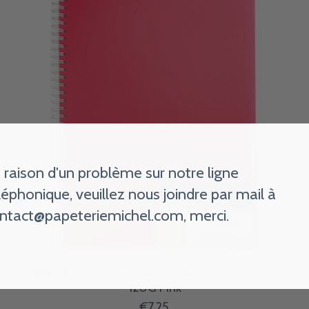
 raison d'un problème sur notre ligne
léphonique, veuillez nous joindre par mail à
ntact@papeteriemichel.com
, merci.
CANSON Carnet Spirale 50Fl Notes Canson® A4
120G Pink
€7,25