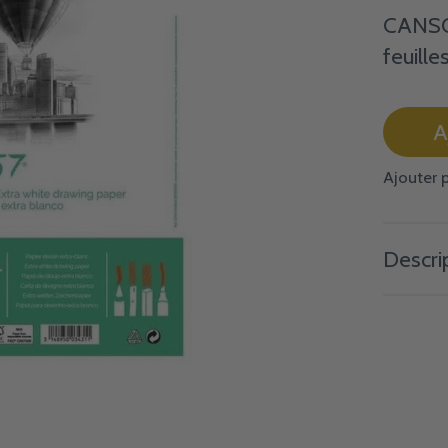
CANSON
feuille
A
Ajouter 
Descri