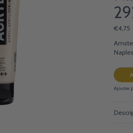
29
€4,75
Amster
Naples
A
Ajouter 
Descri