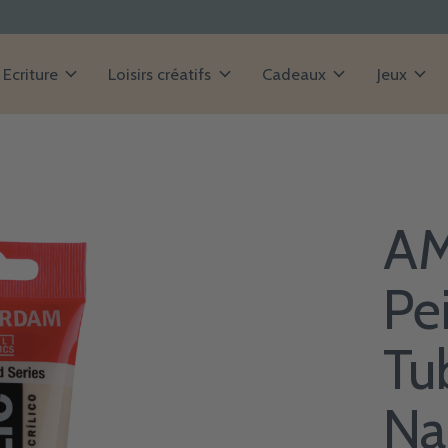
Ecriture
Loisirs créatifs
Cadeaux
Jeux
A
Pe
Tu
Na