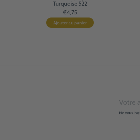
Turquoise 522
€4,75
Ajouter au panier
Ne vous inq