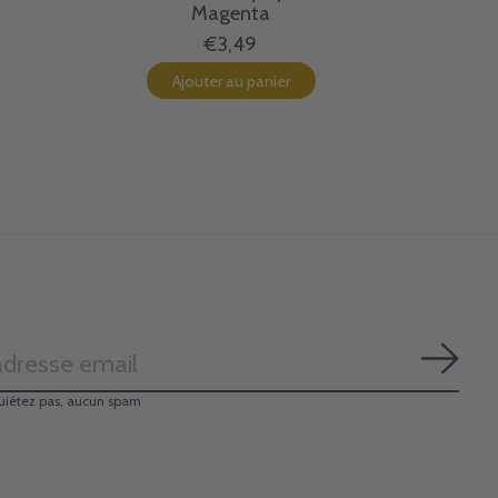
Magenta
€3,49
Ajouter au panier
S'ab
uiétez pas, aucun spam