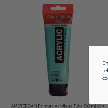
Carousel items
En
té
co
AMSTERDAM Peinture Acrylique Tube 120 ml Vert