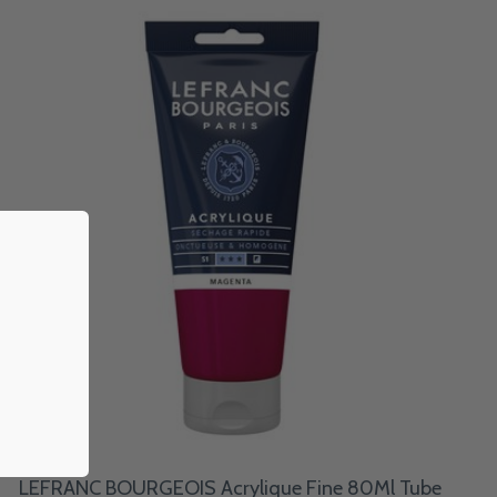
LEFRANC BOURGEOIS Acrylique Fine 80Ml Tube