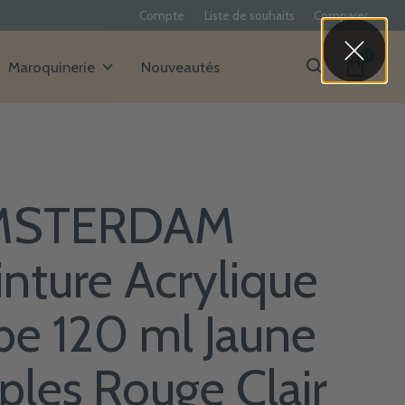
Compte
Liste de souhaits
Comparer
0
items
Maroquinerie
Nouveautés
MSTERDAM
inture Acrylique
be 120 ml Jaune
ples Rouge Clair