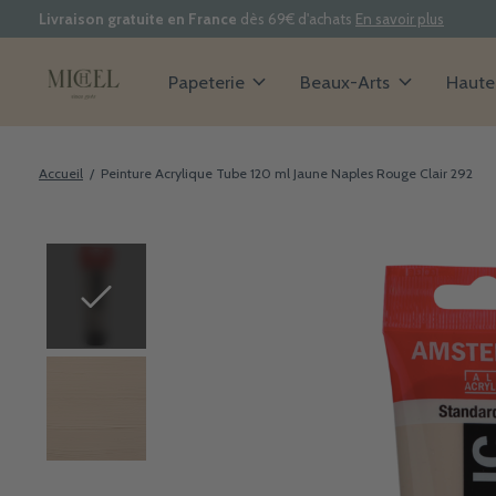
Livraison gratuite en France
dès 69€ d'achats
En savoir plus
Papeterie
Beaux-Arts
Haute 
Accueil
/
Peinture Acrylique Tube 120 ml Jaune Naples Rouge Clair 292
Slideshow Items