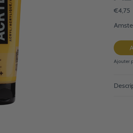
€4,75
Amster
A
Ajouter 
Descri