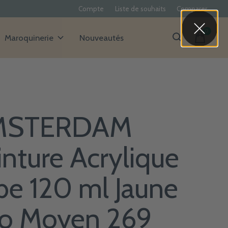
Compte
Liste de souhaits
Comparer
0
items
Maroquinerie
Nouveautés
MSTERDAM
inture Acrylique
be 120 ml Jaune
o Moyen 269