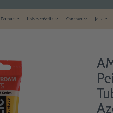
Ecriture
Loisirs créatifs
Cadeaux
Jeux
A
Pe
Tu
Az