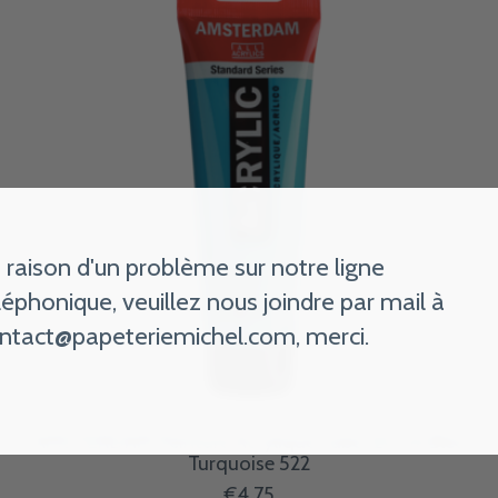
 raison d'un problème sur notre ligne
léphonique, veuillez nous joindre par mail à
ntact@papeteriemichel.com
, merci.
AMSTERDAM Peinture Acrylique Tube 120 ml Bleu
Turquoise 522
€4,75