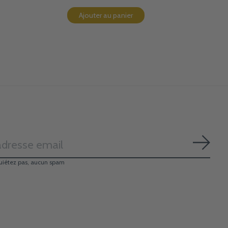
Ajouter au panier
S'ab
uiétez pas, aucun spam