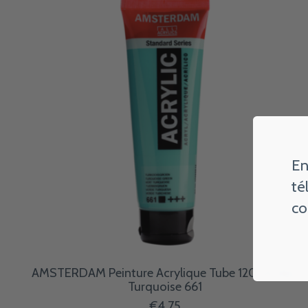
En
té
co
AMSTERDAM Peinture Acrylique Tube 120 ml Vert
Turquoise 661
€4,75