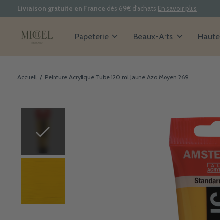
Livraison gratuite en France
dès 69€ d'achats
En savoir plus
Papeterie
Beaux-Arts
Haute 
Accueil
/
Peinture Acrylique Tube 120 ml Jaune Azo Moyen 269
Slideshow Items