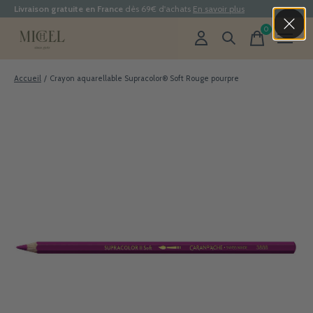
Livraison gratuite en France
dès 69€ d'achats
En savoir plus
0
items
Accueil
/
Crayon aquarellable Supracolor® Soft Rouge pourpre
Slideshow Items