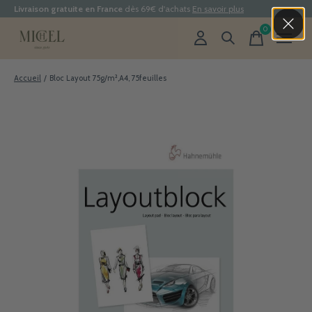
Livraison gratuite en France
dès 69€ d'achats
En savoir plus
0
items
Accueil
/
Bloc Layout 75g/m²,A4, 75feuilles
Slideshow Items