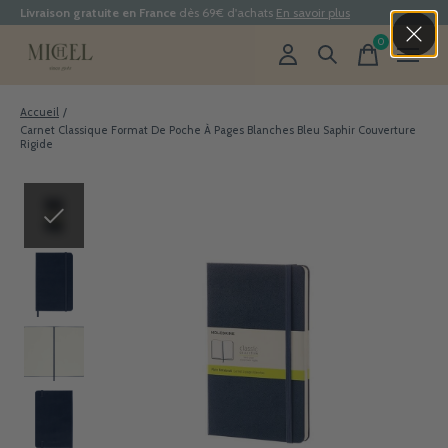
Livraison gratuite en France
dès 69€ d'achats
En savoir plus
0
items
Accueil
/
Carnet Classique Format De Poche À Pages Blanches Bleu Saphir Couverture
Rigide
Slideshow Items