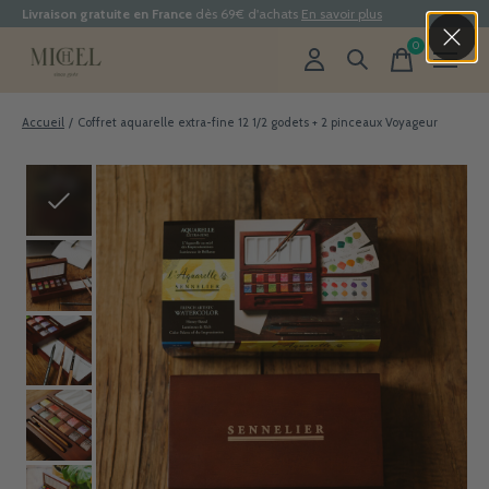
Livraison gratuite en France
dès 69€ d'achats
En savoir plus
0
items
Accueil
/
Coffret aquarelle extra-fine 12 1/2 godets + 2 pinceaux Voyageur
Slideshow Items