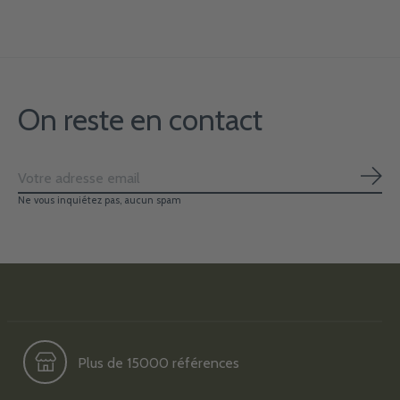
On reste en contact
S'ab
Ne vous inquiétez pas, aucun spam
Plus de 15000 références