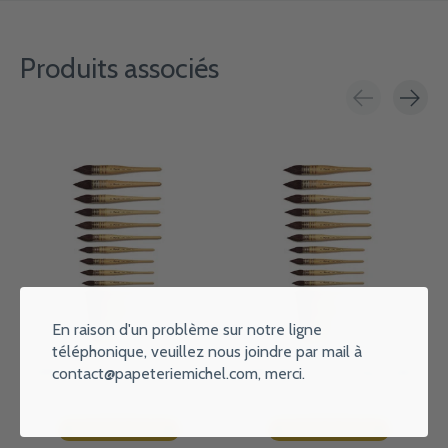
Produits associés
Carousel items
En raison d'un problème sur notre ligne
téléphonique, veuillez nous joindre par mail à
RAPHAEL Pinceau Aquarelle
RAPHAEL Pinceau Aquarelle
contact@papeteriemichel.com
, merci.
Lavis N°3/0
Lavis N°5
€19,95
€59,95
Ajouter au panier
Ajouter au panier