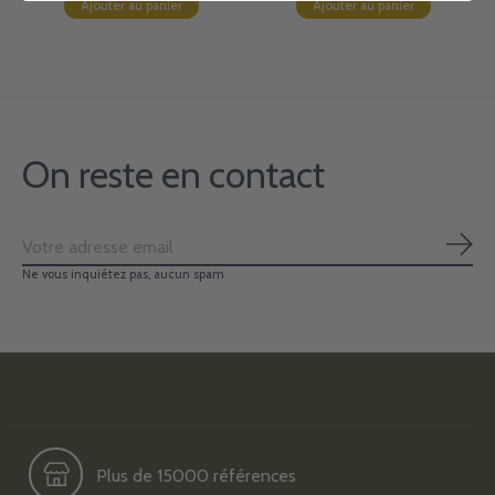
Ajouter au panier
Ajouter au panier
On reste en contact
S'ab
Ne vous inquiétez pas, aucun spam
Plus de 15000 références