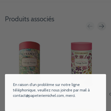
Produits associés
Carousel items
En raison d'un problème sur notre ligne
téléphonique, veuillez nous joindre par mail à
CAVALLINI PAPERS Puzzle 1000
CAVALLINI PAPERS Puzzle 1000
C
contact@papeteriemichel.com
, merci.
Pièces Plan De La France. 55 X
Pièces - Fleurs Arc En Ciel. 55 X
70 Cm
70 Cm
€31,90
€31,90