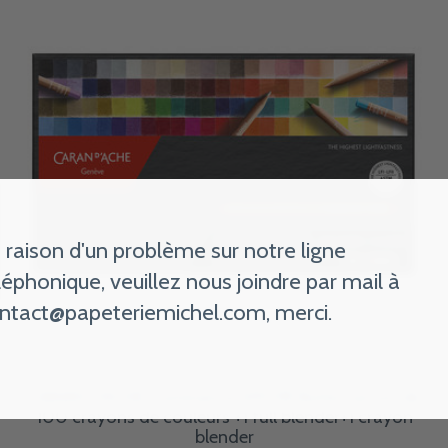
 raison d'un problème sur notre ligne
léphonique, veuillez nous joindre par mail à
ntact@papeteriemichel.com
, merci.
CARAN D'ACHE Luminance 6901® Boîte carton de
100 crayons de couleurs +1 full blender+1 crayon
blender