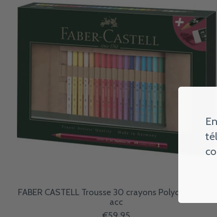
En
té
co
FABER CASTELL Trousse 30 crayons Polychromos +
acc
€59,95