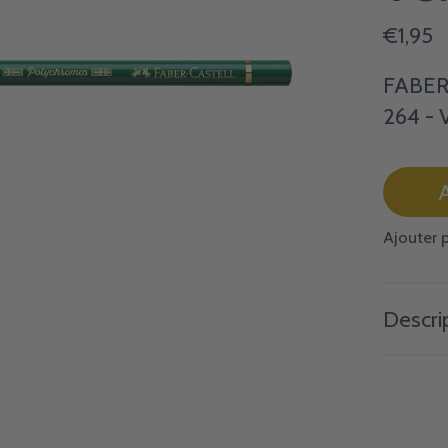
€1,95
FABER
264 - 
A
Ajouter 
Descri