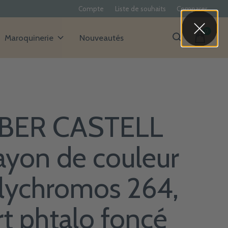
Compte
Liste de souhaits
Comparer
0
items
Maroquinerie
Nouveautés
BER CASTELL
ayon de couleur
lychromos 264,
rt phtalo foncé