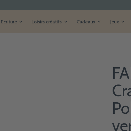
Ecriture
Loisirs créatifs
Cadeaux
Jeux
FA
Cr
Po
ve