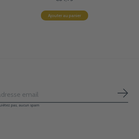
Ajouter au panier
S'ab
uiétez pas, aucun spam