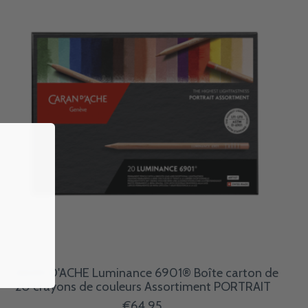
CARAN D'ACHE Luminance 6901® Boîte carton de
20 crayons de couleurs Assortiment PORTRAIT
€64,95