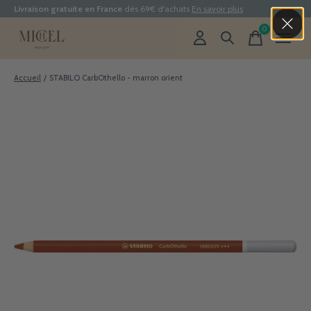
Livraison gratuite en France
dès 69€ d'achats
En savoir plus
0
items
Accueil
/
STABILO CarbOthello - marron orient
Slideshow Items