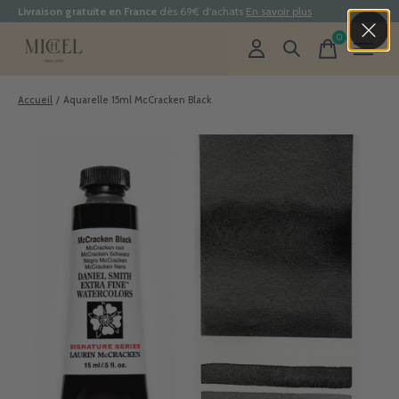
Livraison gratuite en France
dès 69€ d'achats
En savoir plus
0
items
Accueil
/
Aquarelle 15ml McCracken Black
Slideshow Items