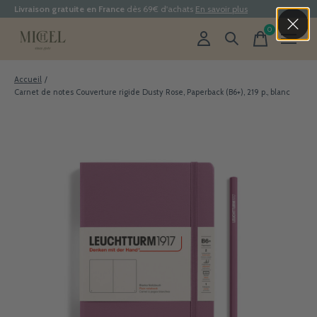
Livraison gratuite en France
dès 69€ d'achats
En savoir plus
0
items
Accueil
/
Carnet de notes Couverture rigide Dusty Rose, Paperback (B6+), 219 p., blanc
Slideshow Items