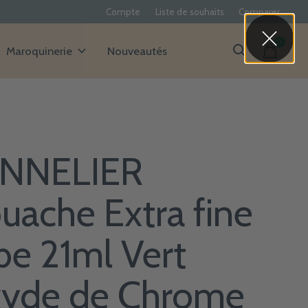
Compte
Liste de souhaits
Comparer
0
items
Maroquinerie
Nouveautés
NNELIER
uache Extra fine
be 21ml Vert
yde de Chrome