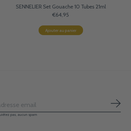
SENNELIER Set Gouache 10 Tubes 21ml
€64,95
Ajouter au panier
S'ab
uiétez pas, aucun spam