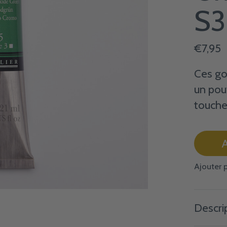
S3
€7,95
Ces go
un pou
touche
A
Ajouter 
Descri