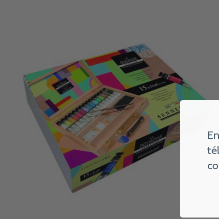
Carousel items
En
té
co