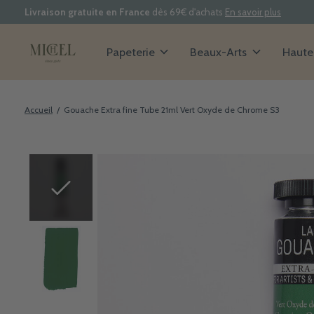
Livraison gratuite en France
dès 69€ d'achats
En savoir plus
Papeterie
Beaux-Arts
Haute 
Accueil
/
Gouache Extra fine Tube 21ml Vert Oxyde de Chrome S3
Slideshow Items