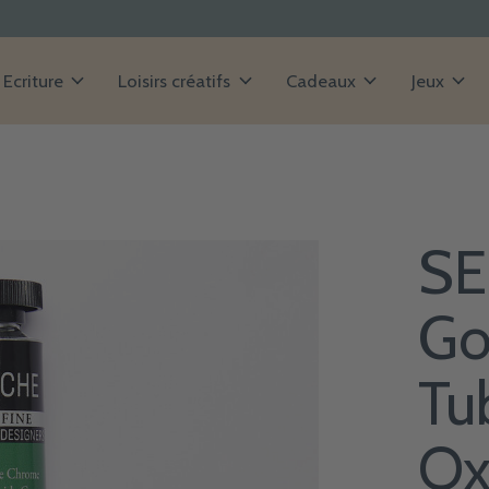
Ecriture
Loisirs créatifs
Cadeaux
Jeux
SE
Go
Tu
Ox