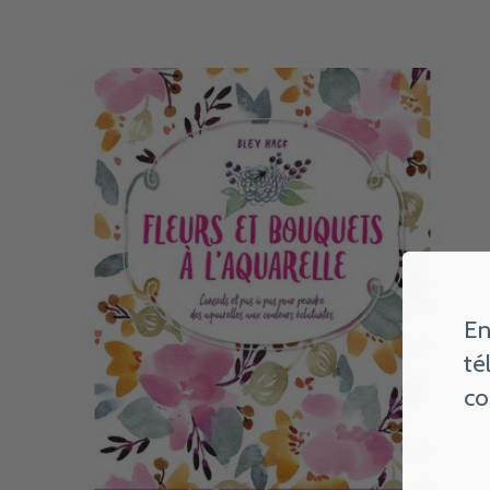
Carousel items
En
té
co