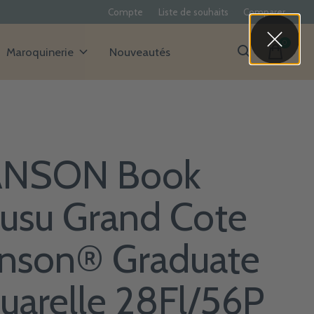
Compte
Liste de souhaits
Comparer
0
items
Maroquinerie
Nouveautés
NSON Book
usu Grand Cote
nson® Graduate
uarelle 28Fl/56P