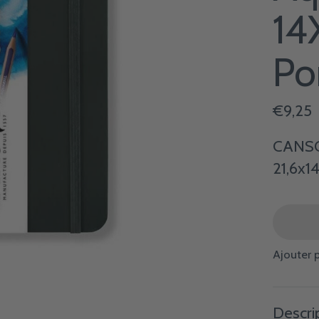
14
Por
€9,25
CANSO
21,6x1
Ajouter 
Descri