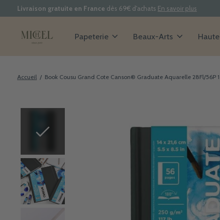
Livraison gratuite en France
dès 69€ d'achats
En savoir plus
Papeterie
Beaux-Arts
Haute 
Accueil
/
Book Cousu Grand Cote Canson® Graduate Aquarelle 28Fl/56P 14
Slideshow Items