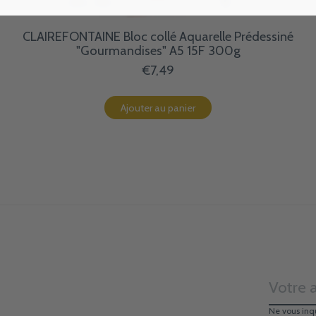
CLAIREFONTAINE Bloc collé Aquarelle Prédessiné
"Gourmandises" A5 15F 300g
€7,49
Ajouter au panier
Ne vous inq