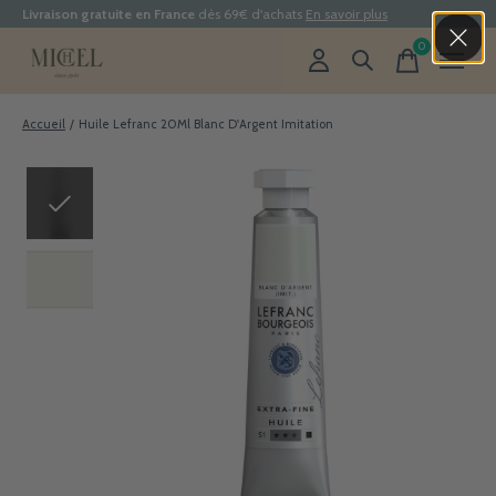
Livraison gratuite en France
dès 69€ d'achats
En savoir plus
0
items
Accueil
/
Huile Lefranc 20Ml Blanc D'Argent Imitation
Slideshow Items