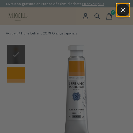
Livraison gratuite en France
dès 69€ d'achats
En savoir plus
0
items
Accueil
/
Huile Lefranc 20Ml Orange Japonais
Slideshow Items