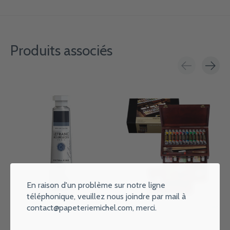
Produits associés
Carousel items
En raison d'un problème sur notre ligne
téléphonique, veuillez nous joindre par mail à
LEFRANC BOURGEOIS Huile
REMBRANDT Couleurs à l’huile
contact@papeteriemichel.com
, merci.
Lefranc 20Ml Gris De Payne
set coffret bois Master 10 x 15
ml + 12 x 40 ml + 2 x 60 ml +
€7,75