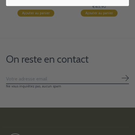
accessoires
€415,90
Ajouter au panier
Ajouter au panier
On reste en contact
S'ab
Ne vous inquiétez pas, aucun spam