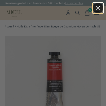
Livraison gratuite en France
dès 69€ d'achats
En savoir plus
0
items
Accueil
/
Huile Extra fine Tube 40ml Rouge de Cadmium Moyen Véritable S6
Slideshow Items