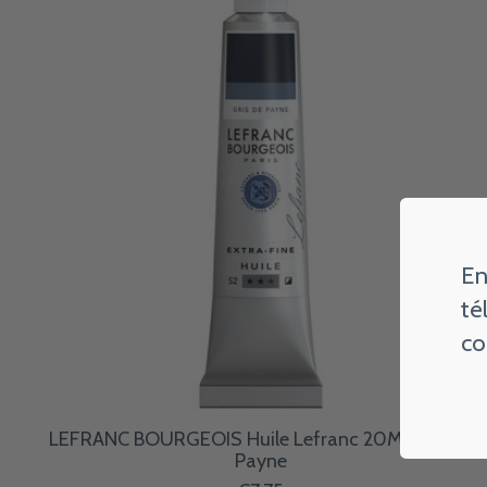
En
té
co
LEFRANC BOURGEOIS Huile Lefranc 20Ml Gris De
Payne