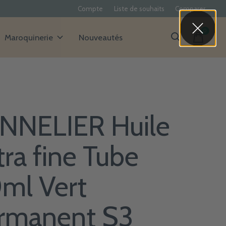
Compte
Liste de souhaits
Comparer
0
items
Maroquinerie
Nouveautés
NNELIER Huile
tra fine Tube
ml Vert
rmanent S3