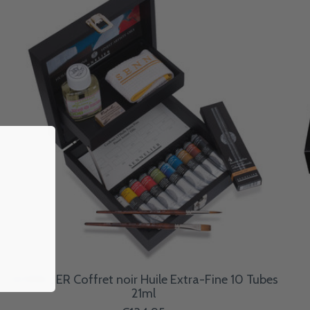
SENNELIER Coffret noir Huile Extra-Fine 10 Tubes
21ml