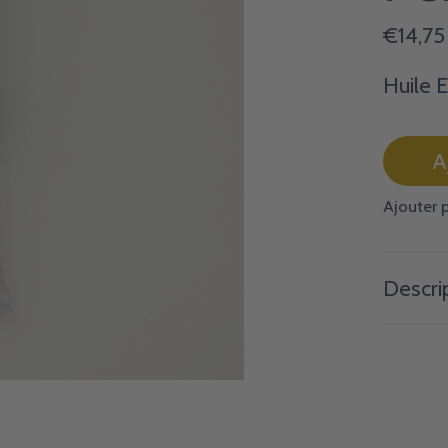
€14,75
Huile 
A
Ajouter 
Descri