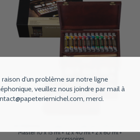
 raison d'un problème sur notre ligne
léphonique, veuillez nous joindre par mail à
ntact@papeteriemichel.com
, merci.
REMBRANDT Couleurs à l’huile set coffret bois
Master 10 x 15 ml + 12 x 40 ml + 2 x 60 ml +
accessoires