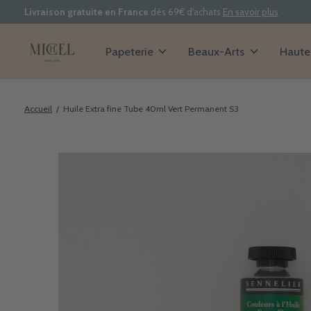
Livraison gratuite en France
dès 69€ d'achats
En savoir plus
Papeterie
Beaux-Arts
Haute 
Accueil
/
Huile Extra fine Tube 40ml Vert Permanent S3
Slideshow Items