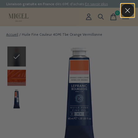
Livraison gratuite en France
dès 69€ d'achats
En savoir plus
0
items
Accueil
/
Huile Fine Couleur 40Ml Tbe Orange Vermillonne
Slideshow Items