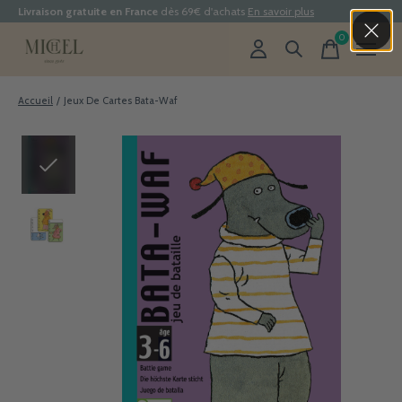
Livraison gratuite en France
dès 69€ d'achats
En savoir plus
0
items
Accueil
/
Jeux De Cartes Bata-Waf
Slideshow Items