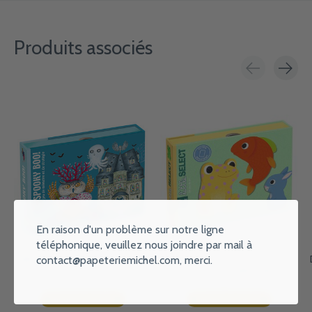
Produits associés
Carousel items
En raison d'un problème sur notre ligne
téléphonique, veuillez nous joindre par mail à
DJECO Jeux De Cartes Spooky
DJECO Jeux De Cartes Des
contact@papeteriemichel.com
, merci.
Boo !
Tout-Petits Little Select
€9,95
€8,95
Ajouter au panier
Ajouter au panier