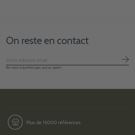
On reste en contact
S'ab
Ne vous inquiétez pas, aucun spam
Plus de 15000 références