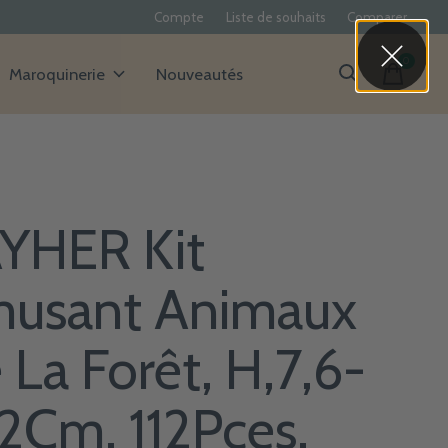
Compte
Liste de souhaits
Comparer
0
items
Maroquinerie
Nouveautés
YHER Kit
usant Animaux
 La Forêt, H,7,6-
,2Cm, 112Pces,