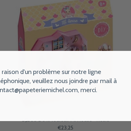
 raison d'un problème sur notre ligne
léphonique, veuillez nous joindre par mail à
ntact@papeteriemichel.com
, merci.
DJECO Do It Yourself Mi House - Rosie
€23,25