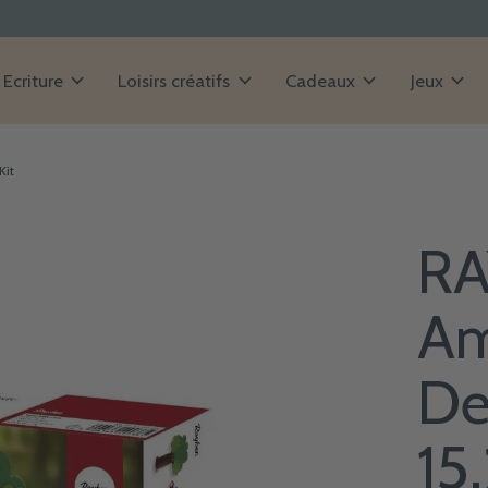
Ecriture
Loisirs créatifs
Cadeaux
Jeux
Kit
RA
Am
De
15