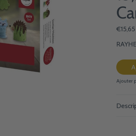
Ca
€15,65
RAYHER
A
Ajouter 
Descri