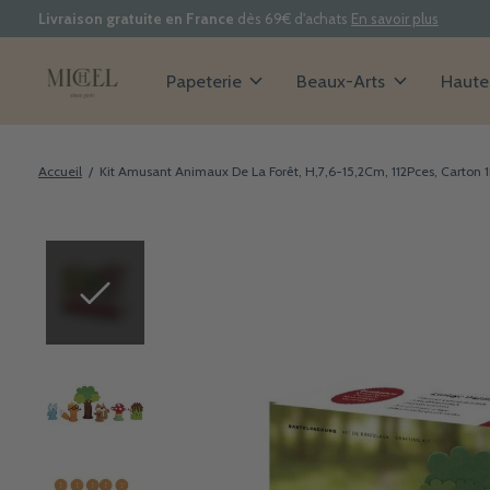
Livraison gratuite en France
dès 69€ d'achats
En savoir plus
Papeterie
Beaux-Arts
Haute 
Accueil
/
Kit Amusant Animaux De La Forêt, H,7,6-15,2Cm, 112Pces, Carton 1
Slideshow Items