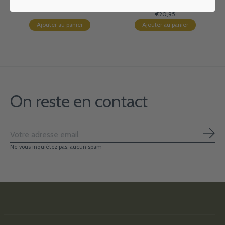
5,2x17cm
€14,90
€20,95
Ajouter au panier
Ajouter au panier
On reste en contact
S'ab
Ne vous inquiétez pas, aucun spam