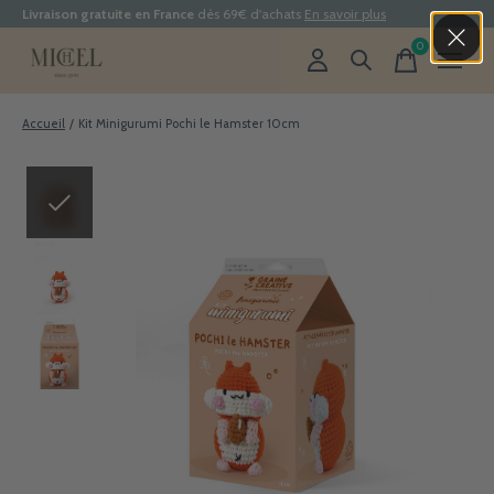
Livraison gratuite en France
dès 69€ d'achats
En savoir plus
0
items
Accueil
/
Kit Minigurumi Pochi le Hamster 10cm
Slideshow Items