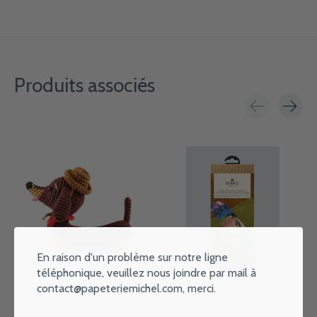
Produits associés
Carousel items
En raison d'un problème sur notre ligne
téléphonique, veuillez nous joindre par mail à
contact@papeteriemichel.com
, merci.
GRAINE CREATIVE Kit
DMC Kit Point X Marque Pages
Amigurumi Teckel 180Mm
- Le Cadre - Frida Kahlo