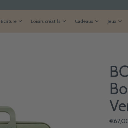
Ecriture
Loisirs créatifs
Cadeaux
Jeux
BO
Bo
Ve
€67,0