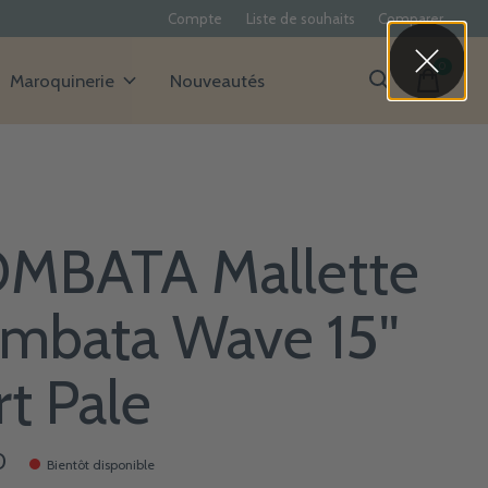
Compte
Liste de souhaits
Comparer
0
items
Maroquinerie
Nouveautés
MBATA Mallette
mbata Wave 15''
rt Pale
0
Bientôt disponible