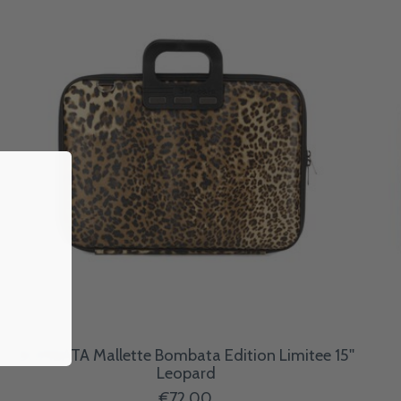
BOMBATA Mallette Bombata Edition Limitee 15''
Leopard
€72,00