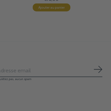
Ajouter au panier
S'ab
uiétez pas, aucun spam