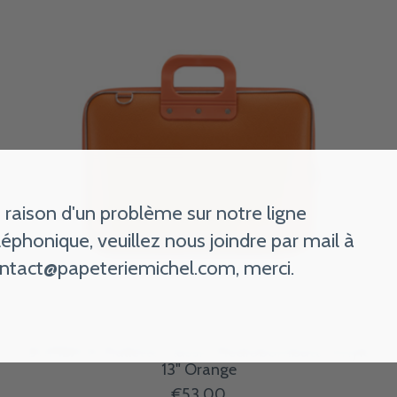
 raison d'un problème sur notre ligne
léphonique, veuillez nous joindre par mail à
ntact@papeteriemichel.com
, merci.
BOMBATA Mallette Classic Mediobombata Vinyle
13" Orange
€53,00