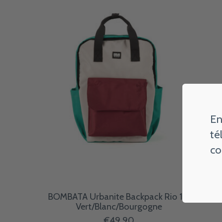
En
té
co
BOMBATA Urbanite Backpack Rio 15''
Vert/Blanc/Bourgogne
€49,90