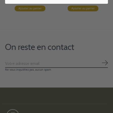
Ajouter au panier
Ajouter au panier
On reste en contact
S'ab
Ne vous inquiétez pas, aucun spam