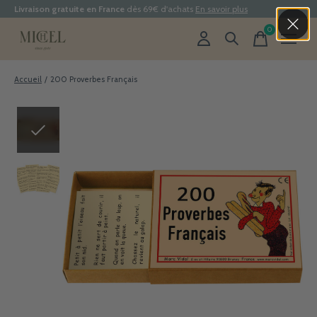
Livraison gratuite en France
dès 69€ d'achats
En savoir plus
0
items
Accueil
/
200 Proverbes Français
Slideshow Items