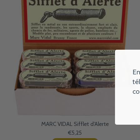
En
té
co
MARC VIDAL Sifflet d'Alerte
€5,25