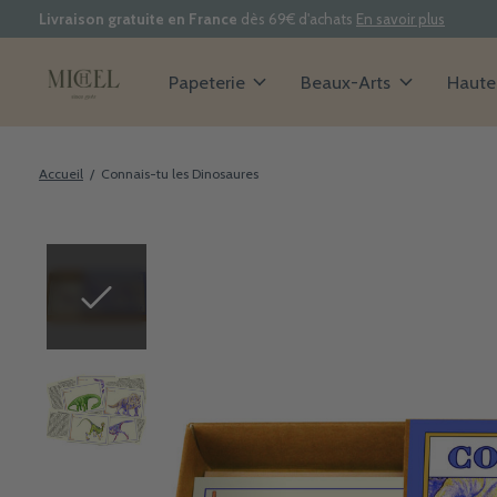
Livraison gratuite en France
dès 69€ d'achats
En savoir plus
Papeterie
Beaux-Arts
Haute 
Accueil
/
Connais-tu les Dinosaures
Slideshow Items