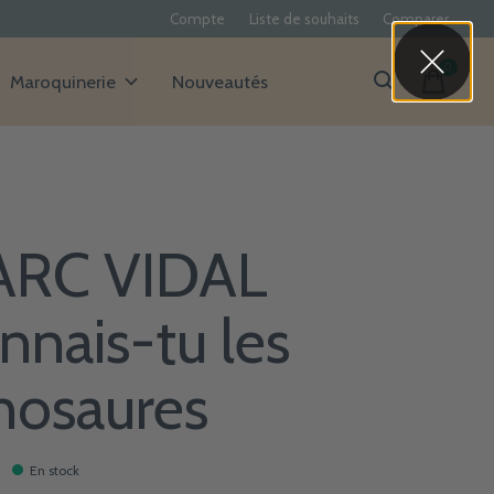
Compte
Liste de souhaits
Comparer
0
items
Maroquinerie
Nouveautés
RC VIDAL
nnais-tu les
nosaures
En stock