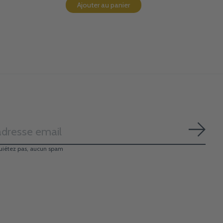
Ajouter au panier
S'ab
uiétez pas, aucun spam