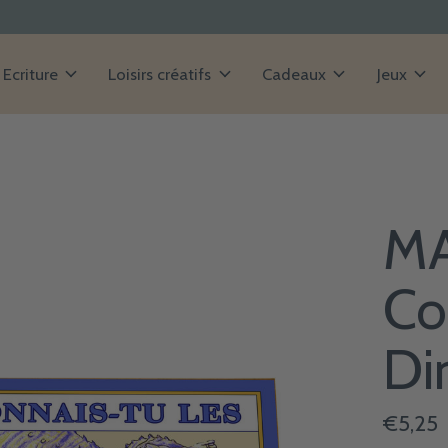
Ecriture
Loisirs créatifs
Cadeaux
Jeux
MA
Co
Di
€5,25