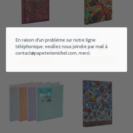
PAPERBLANKS Agenda
PAPERBLANKS Agenda
Horizontal 13 mois Couverture
Horizontal 13 mois Couverture
En raison d'un problème sur notre ligne
rigide 2026-2027 Jubilé de
rigide 2026-2027 Le Soleil de
téléphonique, veuillez nous joindre par mail à
Diamant Mini
Gaudi Midi
contact@papeteriemichel.com
, merci.
€18,95
€21,95
Ajouter au panier
Ajouter au panier