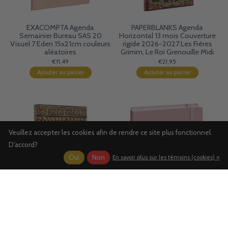
EXACOMPTA Agenda
PAPERBLANKS Agenda
Semainier Bureau SAS 20
Horizontal 13 mois Couverture
Visuel 7 Eden 15x21cm couleurs
rigide 2026-2027 Les Frères
aléatoires
Grimm, Le Roi Grenouille Midi
€11,49
€21,95
Ajouter au panier
Ajouter au panier
Veuillez accepter les cookies afin de rendre ce site plus fonctionnel.
D'accord?
Oui
Non
En savoir plus sur les témoins (cookies) »
PAPERBLANKS Agenda
QUO VADIS Agenda Exécutif
Journalier 13 mois Couverture
SEPT COLOR ML Pastel Rose
souple 2026-2027 Assemblée
CR él 16x16cm