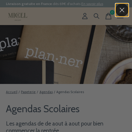
Livraison gratuite en France
dès 69€ d'achats
En savoir plus
0
items
Accueil
/
Papeterie
/
Agendas
/
Agendas Scolaires
Agendas Scolaires
Les agendas de de aout à aout pour bien
commencer la rentrée