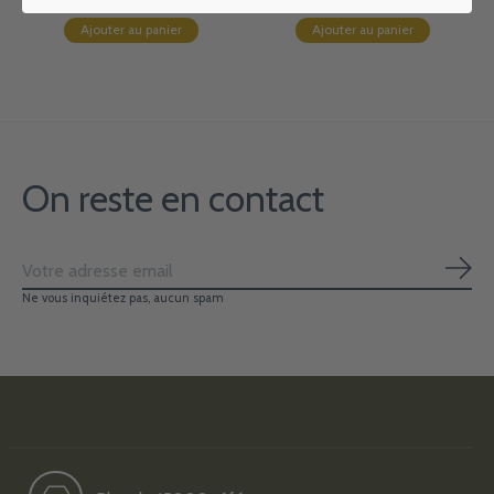
€4,75
Ajouter au panier
Ajouter au panier
On reste en contact
S'ab
Ne vous inquiétez pas, aucun spam