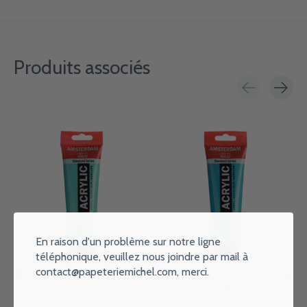
Produits associés
Carousel items
En raison d'un problème sur notre ligne
téléphonique, veuillez nous joindre par mail à
contact@papeteriemichel.com
, merci.
AMSTERDAM Peinture Acrylique
AMSTERDAM Peinture Acrylique
Tube 120 ml Vert Turquoise 661
Tube 120 ml Bleu Turquoise
522
€4,75