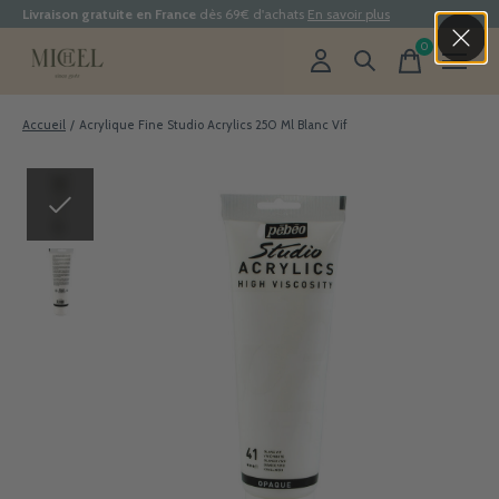
Livraison gratuite en France
dès 69€ d'achats
En savoir plus
0
items
Accueil
/
Acrylique Fine Studio Acrylics 250 Ml Blanc Vif
Slideshow Items