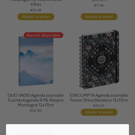
Vibes
€7,49
€15,49
Ajouter au panier
Ajouter au panier
Bientôt disponible
QUO VADIS Agenda Journalier
EXACOMPTA Agenda Journalier
Eurotextagenda R ML Respire
Forum Shiny Bandana 12x17cm
Montagne 12x17cm
€10,75
€10,90
Ajouter au panier