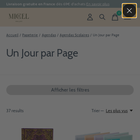
Livraison gratuite en France
dès 69€ d'achats
En savoir plus
0
items
Accueil
/
Papeterie
/
Agendas
/
Agendas Scolaires
/
Un Jour par Page
Un Jour par Page
Afficher les filtres
37
results
Trier —
Les plus vus