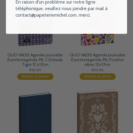
En raison d'un problème sur notre ligne
téléphonique, veuillez nous joindre par mail à
contact@papeteriemichel.com
, merci.
QUO VADIS Agenda journalier
QUO VADIS Agenda Journalier
Eurotextagenda ML C.Estrada
Eurotextagenda ML Positive
Tigre 12 x17cm
vibes 12x17cm
€10,90
€10,90
Ajouter au panier
Ajouter au panier