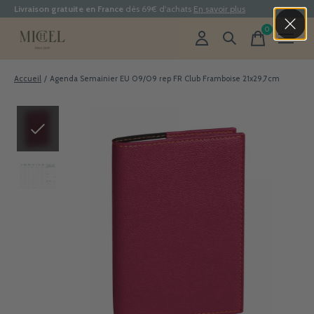
Livraison gratuite en France
dès 69€ d'achats
En savoir plus
0
items
Accueil
/
Agenda Semainier EU 09/09 rep FR Club Framboise 21x29,7cm
Slideshow Items